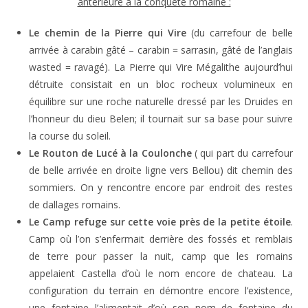
antérieure à la conquête romaine :
Le chemin de la Pierre qui Vire
(du carrefour de belle
arrivée à carabin gâté – carabin = sarrasin, gâté de l’anglais
wasted = ravagé). La Pierre qui Vire Mégalithe aujourd’hui
détruite consistait en un bloc rocheux volumineux en
équilibre sur une roche naturelle dressé par les Druides en
l’honneur du dieu Belen; il tournait sur sa base pour suivre
la course du soleil.
Le Routon de Lucé à la Coulonche
( qui part du carrefour
de belle arrivée en droite ligne vers Bellou) dit chemin des
sommiers. On y rencontre encore par endroit des restes
de dallages romains.
Le Camp refuge sur cette voie près de la petite étoile
.
Camp où l’on s’enfermait derrière des fossés et remblais
de terre pour passer la nuit, camp que les romains
appelaient Castella d’où le nom encore de chateau. La
configuration du terrain en démontre encore l’existence,
une fontaine l’alimentait d’où son nom de fontaine du