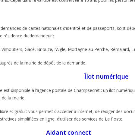
5 ans. Cependant la validité est conservée à 10 ans pour les personne
 demandes de cartes nationales d’identité et de passeports, sont dépo
de résidence du demandeur :
Vimoutiers, Gacé, Briouze, l’Aigle, Mortagne au Perche, Rémalard, Le
e auprès de la mairie de dépôt de la demande.
Îlot numérique
 est disponible à l’agence postale de Champsecret : un îlot numérique
 de la mairie.
 libre et gratuit vous permet d’accéder à internet, de rédiger des doc
ratives simplifiées en ligne, d’utiliser des services de La Poste.
Aidant connect