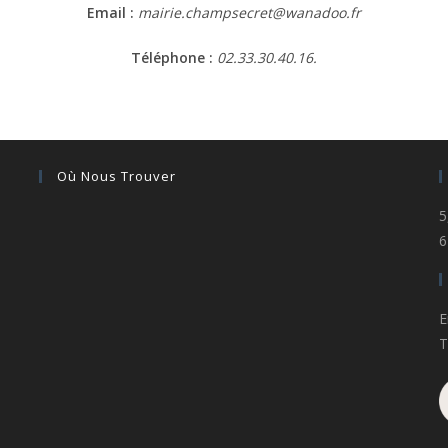
Email :
mairie.champsecret@wanadoo.fr
Téléphone :
02.33.30.40.16.
Où Nous Trouver
5
6
E
T