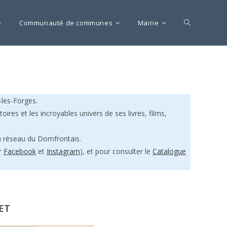
Communauté de communes
Mairie
les-Forges.
ires et les incroyables univers de ses livres, films,
u réseau du Domfrontais.
ur
Facebook
et
Instagram
), et pour consulter le
Catalogue
RET