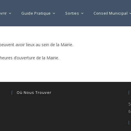
vrir
Guide Pratique
Sorties
Conseil Municipal
 peuvent avoir lieux au sein de la Mairie.
heures d’ouverture de la Mairie.
Où Nous Trouver
5
6