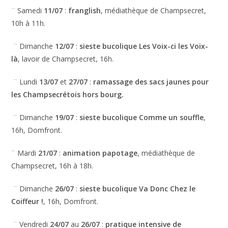
¨ Samedi
11/07
:
franglish
, médiathèque de Champsecret,
10h à 11h.
¨ Dimanche
12/07
:
sieste bucolique Les Voix-ci les Voix-
là
, lavoir de Champsecret, 16h.
¨ Lundi
13/07
et
27/07
:
ramassage des sacs jaunes pour
les Champsecrétois hors bourg.
¨ Dimanche
19/07
:
sieste bucolique Comme un souffle
,
16h, Domfront.
¨ Mardi
21/07
:
animation papotage
, médiathèque de
Champsecret, 16h à 18h.
¨ Dimanche
26/07
:
sieste bucolique Va Donc Chez le
Coiffeur !
, 16h, Domfront.
¨ Vendredi
24/07
au
26/07
:
pratique intensive de