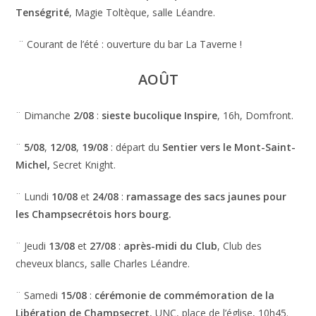
Tenségrité
, Magie Toltèque, salle Léandre.
¨ Courant de l’été : ouverture du bar La Taverne !
AOÛT
¨ Dimanche
2/08
:
sieste bucolique Inspire
, 16h, Domfront.
¨
5/08
,
12/08
,
19/08
: départ du
Sentier vers le Mont-Saint-
Michel,
Secret Knight.
¨ Lundi
10/08
et
24/08
:
ramassage des sacs jaunes pour
les Champsecrétois hors bourg.
¨ Jeudi
13/08
et
27/08
:
après-midi du Club
, Club des
cheveux blancs, salle Charles Léandre.
¨ Samedi
15/08
:
cérémonie de commémoration de la
Libération de Champsecret
, UNC, place de l’église, 10h45.