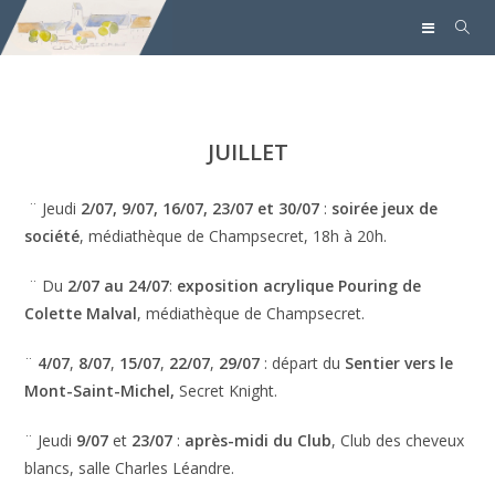
JUILLET
¨ Jeudi
2/07, 9/07, 16/07, 23/07 et 30/07
:
soirée jeux de
société
, médiathèque de Champsecret, 18h à 20h.
¨ Du
2/07 au 24/07
:
exposition acrylique Pouring de
Colette Malval
, médiathèque de Champsecret.
¨
4/07
,
8/07
,
15/07
,
22/07
,
29/07
: départ du
Sentier vers le
Mont-Saint-Michel,
Secret Knight.
¨ Jeudi
9/07
et
23/07
:
après-midi du Club
, Club des cheveux
blancs, salle Charles Léandre.