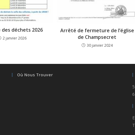
e des déchets 2026
Arrêté de fermeture de l’église
de Champsecret
2 janvier 2026
30 janvier 2024
Où Nous Trouver
5
6
E
T