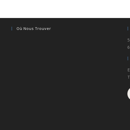
Où Nous Trouver
5
6
E
T