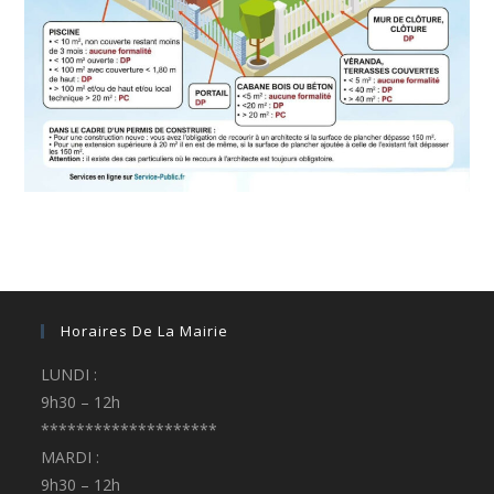
Horaires De La Mairie
LUNDI :
9h30 – 12h
********************
MARDI :
9h30 – 12h