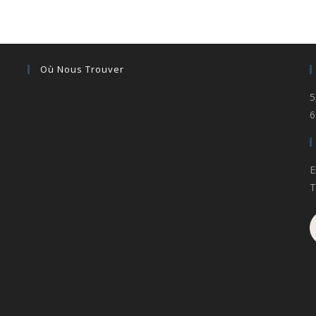
Où Nous Trouver
5
6
E
T