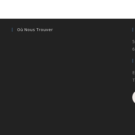
Où Nous Trouver
5
6
E
T