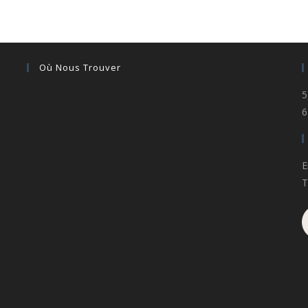
Où Nous Trouver
5
6
E
T