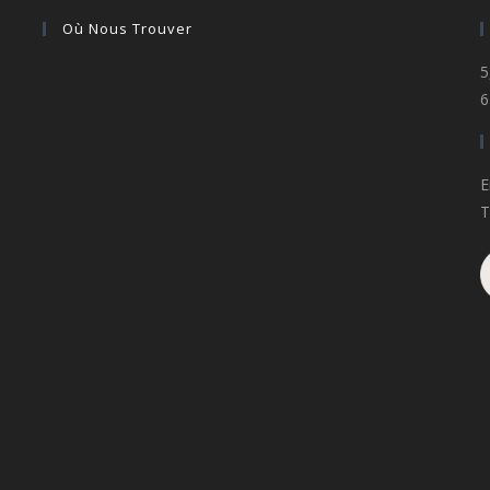
Où Nous Trouver
5
6
E
T