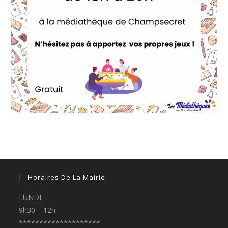
Horaires De La Mairie
LUNDI :
9h30 – 12h
********************