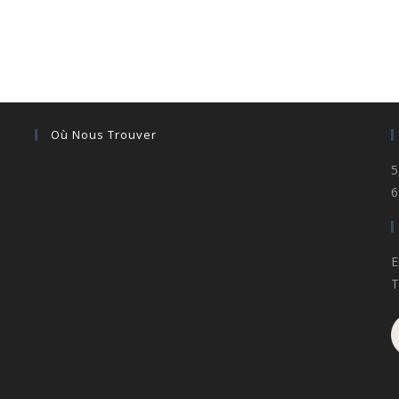
Où Nous Trouver
5
6
E
T